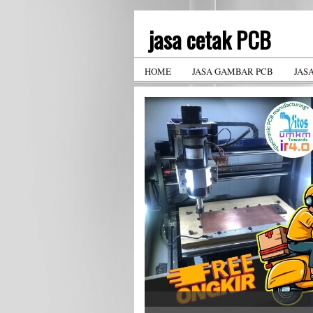
jasa cetak PCB
PCB design service and PCB manufa
HOME
JASA GAMBAR PCB
JAS