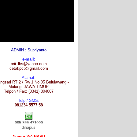
ADMIN : Supriyanto
e-mail:
prii_lbs@yahoo.com
cetakpcb@gmail.com
Alamat:
gsari RT 2 / Rw 1 No.05 Bululawang -
Malang, JAWA TIMUR
Telpon / Fax: (0341) 804007
Telp / SMS:
081234 5577 58
085 855 471000
dihapus
Nomor WA BARU