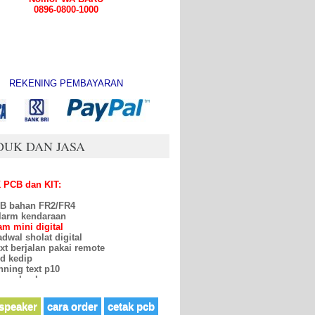
0896-0800-1000
REKENING PEMBAYARAN
DUK DAN JASA
PCB dan KIT:
CB bahan FR2/FR4
larm kendaraan
m mini digital
dwal sholat digital
xt berjalan pakai remote
d kedip
nning text p10
owerbank
kore
enaga surya
 PCB Ampli Apex
speaker
cara order
cetak pcb
PCB Ampli Yiroshi