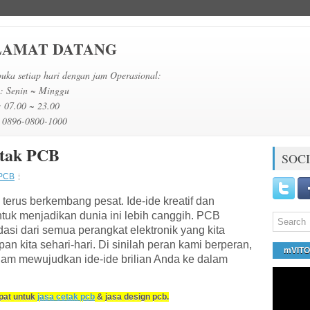
LAMAT DATANG
uka setiap hari dengan jam Operasional:
 : Senin ~ Minggu
: 07.00 ~ 23.00
 0896-0800-1000
tak PCB
SOCI
 PCB
g terus berkembang pesat. Ide-ide kreatif dan
tuk menjadikan dunia ini lebih canggih. PCB
asi dari semua perangkat elektronik yang kita
an kita sehari-hari. Di sinilah peran kami berperan,
mVIT
lam mewujudkan ide-ide brilian Anda ke dalam
pat untuk
jasa cetak pcb
& jasa design pcb.