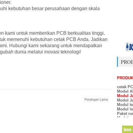
ioner.
hi kebutuhan besar perusahaan dengan skala
 kami untuk memberikan PCB berkualitas tinggi,
untuk memenuhi kebutuhan cetak PCB Anda. Jadikan
kami. Hubungi kami sekarang untuk mendapatkan
ubah dunia melalui inovasi teknologi!
PRO
PRODUK 
cetak P
Modul A
Modul Ja
Modul Ja
Postingan Lama
Modul te
Modul le
Paket ru
Modul p
Modul s
Lampu t
Kit dan
box 
Kit dan 