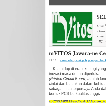
SE
Kami b
- Hari
- Jam 
- WA :
mVITOS Jawara-ne Ce
21.14
cara order
,
cetak pcb
,
jasa gambar
K
ita hidup di era teknologi yan
inovasi masa depan diperlukan un
(Printed Circuit Board)
adalah fond
cintai dan butuhkan dalam kehidup
sebagai mitra terpercaya Anda da
bentuk PCB berkualitas tinggi.
mVITOS JAWARA-ne Cetak PCB, solusi te