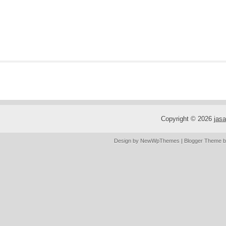
Copyright ©
2026
jas
Design by
NewWpThemes
| Blogger Theme 