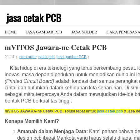
jasa cetak PCB
PCB design service and PCB manufacturing
HOME
JASA GAMBAR PCB
JASA SOLDER
CARA PEMESAN
mVITOS Jawara-ne Cetak PCB
21.14
cara order
,
cetak pcb
,
jasa gambar PCB
K
ita hidup di era teknologi yang terus berkembang pesat. Id
inovasi masa depan diperlukan untuk menjadikan dunia ini l
(Printed Circuit Board)
adalah fondasi dari semua perangkat e
cintai dan butuhkan dalam kehidupan kita sehari-hari. Di sin
sebagai mitra terpercaya Anda dalam mewujudkan ide-ide br
bentuk PCB berkualitas tinggi.
mVITOS JAWARA-ne Cetak PCB, solusi tepat untuk
jasa cetak pcb
& jasa de
Kenapa Memilih Kami?
Amanah dalam Menjaga Data:
Kami paham bahwa de
design pcb ibarat Mahkota yang harus selalu dijaga, m