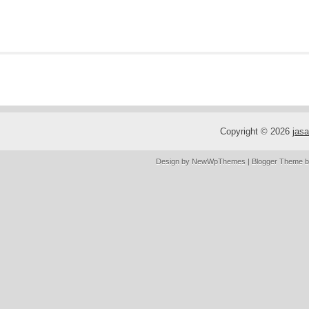
Copyright ©
2026
jas
Design by
NewWpThemes
| Blogger Theme 