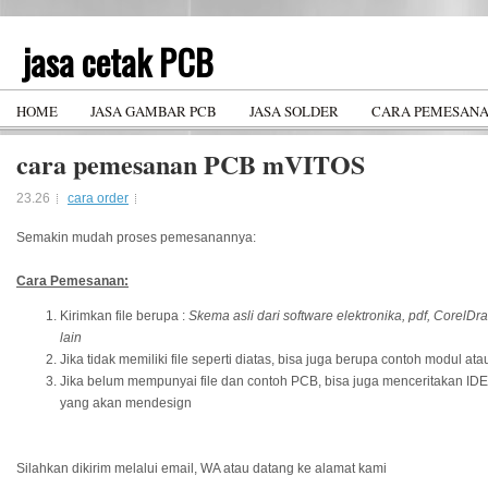
jasa cetak PCB
PCB design service and PCB manufacturing
HOME
JASA GAMBAR PCB
JASA SOLDER
CARA PEMESAN
cara pemesanan PCB mVITOS
23.26
cara order
Semakin mudah proses pemesanannya:
Cara Pemesanan:
Kirimkan file berupa :
Skema asli dari software elektronika, pdf, CorelDr
lain
Jika tidak memiliki file seperti diatas, bisa juga berupa contoh modul at
Jika belum mempunyai file dan contoh PCB, bisa juga menceritakan ID
yang akan mendesign
Silahkan dikirim melalui email, WA atau datang ke alamat kami